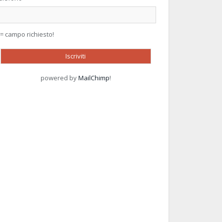
 = campo richiesto!
powered by
MailChimp
!
NO SUI RIFIUTI SPECIALI:
Seduta straordinaria sul
BIO DI PASSO A
trasporto pubblico locale su
VAGUARDIA
ferro
L’AMBIENTE