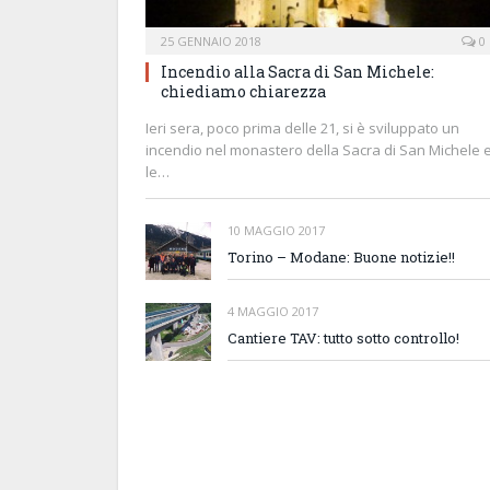
25 GENNAIO 2018
0
Incendio alla Sacra di San Michele:
chiediamo chiarezza
Ieri sera, poco prima delle 21, si è sviluppato un
incendio nel monastero della Sacra di San Michele 
le…
10 MAGGIO 2017
Torino – Modane: Buone notizie!!
4 MAGGIO 2017
Cantiere TAV: tutto sotto controllo!