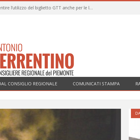
Una mozione per consentire l’utilizzo del biglietto GTT anche per le linee ferroviarie SFM nell’ambito territoriale dei Comuni della prima cintura di Torino
DAL CONSIGLIO REGIONALE
COMUNICATI STAMPA
R
DA