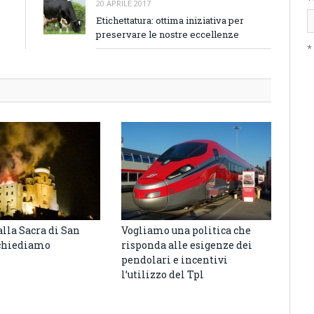
20 APRILE 2017
Etichettatura: ottima iniziativa per
preservare le nostre eccellenze
*
alla Sacra di San
Vogliamo una politica che
PIA
 chiediamo
risponda alle esigenze dei
CAM
pendolari e incentivi
SAL
l’utilizzo del Tpl
DEL