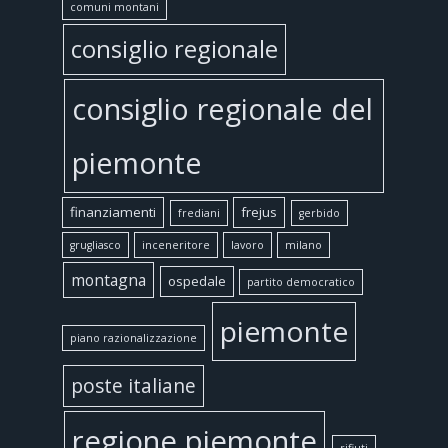
comuni montani
consiglio regionale
consiglio regionale del
piemonte
finanziamenti
frejus
frediani
gerbido
grugliasco
inceneritore
lavoro
milano
montagna
ospedale
partito democratico
piemonte
piano razionalizzazione
poste italiane
regione piemonte
rifiuti