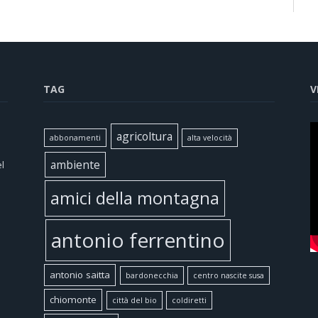
TAG
V
agricoltura
abbonamenti
alta velocità
ambiente
l
amici della montagna
antonio ferrentino
antonio saitta
bardonecchia
centro nascite susa
chiomonte
città del bio
coldiretti