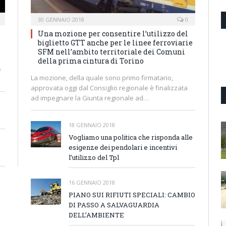
30 GENNAIO 2018
0
Una mozione per consentire l’utilizzo del
biglietto GTT anche per le linee ferroviarie
SFM nell’ambito territoriale dei Comuni
della prima cintura di Torino
e
La mozione, della quale sono primo firmatario,
approvata oggi dal Consiglio regionale è finalizzata
ad impegnare la Giunta regionale ad…
18 GENNAIO 2018
Vogliamo una politica che risponda alle
esigenze dei pendolari e incentivi
l’utilizzo del Tpl
16 GENNAIO 2018
PIANO SUI RIFIUTI SPECIALI: CAMBIO
DI PASSO A SALVAGUARDIA
DELL’AMBIENTE