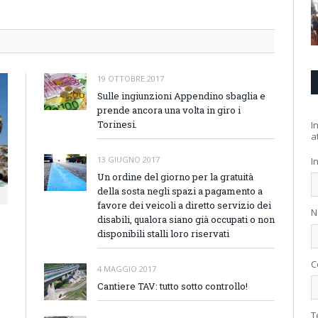
19 OTTOBRE 2017
Sulle ingiunzioni Appendino sbaglia e
prende ancora una volta in giro i
Torinesi.
I
at
13 GIUGNO 2017
I
Un ordine del giorno per la gratuità
della sosta negli spazi a pagamento a
favore dei veicoli a diretto servizio dei
N
disabili, qualora siano già occupati o non
disponibili stalli loro riservati
C
4 MAGGIO 2017
Cantiere TAV: tutto sotto controllo!
T