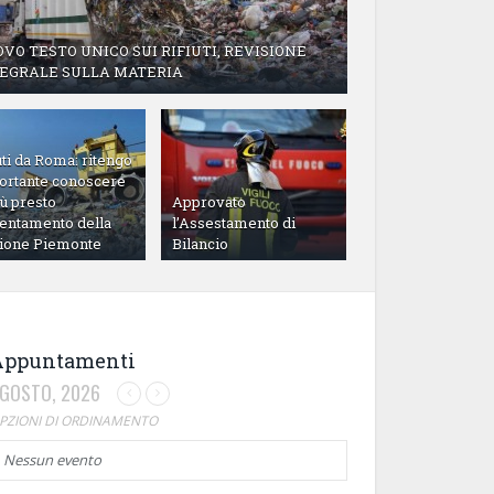
VO TESTO UNICO SUI RIFIUTI, REVISIONE
EGRALE SULLA MATERIA
uti da Roma: ritengo
ortante conoscere
iù presto
Approvato
ientamento della
l’Assestamento di
ione Piemonte
Bilancio
Appuntamenti
GOSTO, 2026
PZIONI DI ORDINAMENTO
Nessun evento