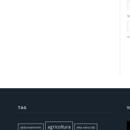
T
*
TAG
V
agricoltura
abbonamenti
alta velocità