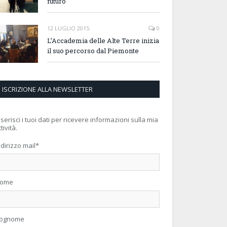
futuro
12 LUGLIO 2015
0
L’Accademia delle Alte Terre inizia
il suo percorso dal Piemonte
ISCRIZIONE ALLA NEWSLETTER
nserisci i tuoi dati per ricevere informazioni sulla mia
tività.
ndirizzo mail
*
ome
ognome