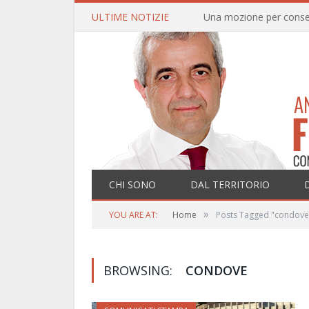
ULTIME NOTIZIE
CHI SONO
DAL TERRITORIO
»
YOU ARE AT:
Home
Posts Tagged "condove
BROWSING:
CONDOVE