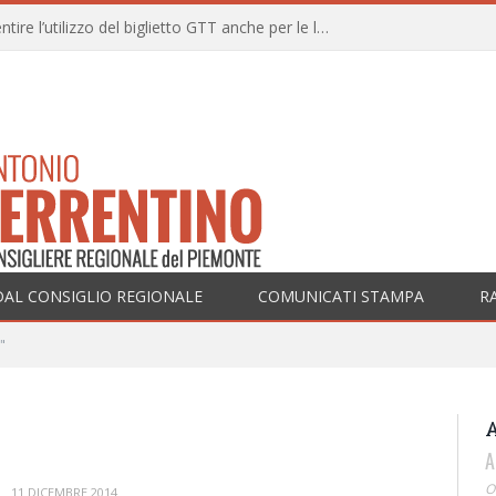
Una mozione per consentire l’utilizzo del biglietto GTT anche per le linee ferroviarie SFM nell’ambito territoriale dei Comuni della prima cintura di Torino
DAL CONSIGLIO REGIONALE
COMUNICATI STAMPA
R
"
A
O
11 DICEMBRE 2014