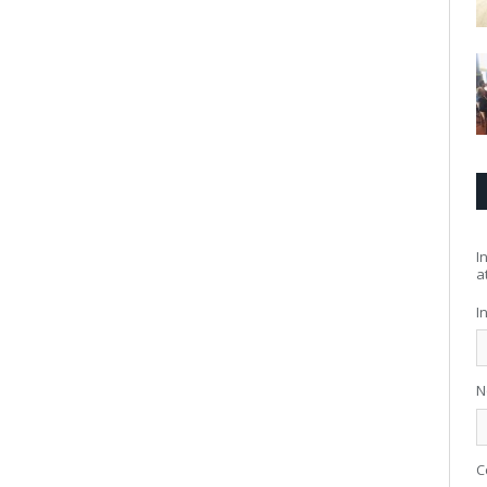
I
at
I
N
C