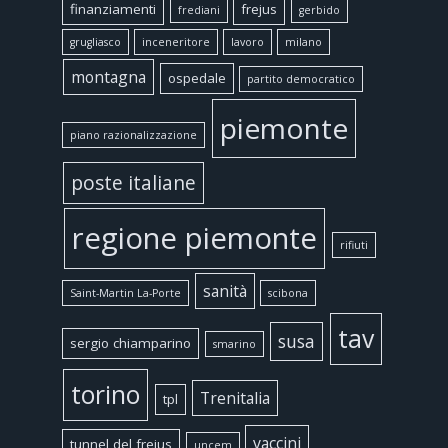
finanziamenti
frejus
frediani
gerbido
grugliasco
inceneritore
lavoro
milano
montagna
ospedale
partito democratico
piemonte
piano razionalizzazione
poste italiane
regione piemonte
rifiuti
sanità
Saint-Martin La-Porte
scibona
tav
susa
sergio chiamparino
smarino
torino
Trenitalia
tpl
vaccini
tunnel del frejus
uncem