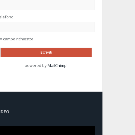
elefono
 = campo richiesto!
powered by
MailChimp
!
IDEO