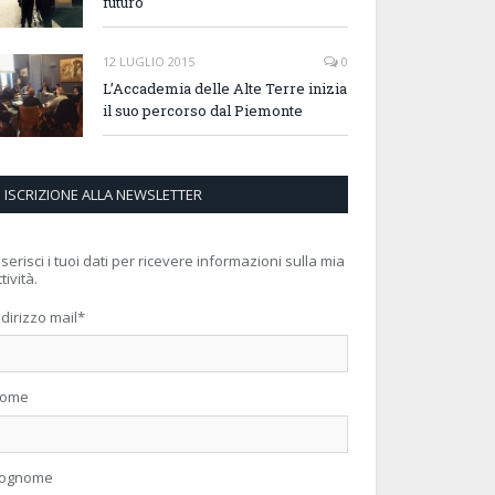
futuro
12 LUGLIO 2015
0
L’Accademia delle Alte Terre inizia
il suo percorso dal Piemonte
ISCRIZIONE ALLA NEWSLETTER
nserisci i tuoi dati per ricevere informazioni sulla mia
tività.
ndirizzo mail
*
ome
ognome