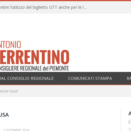
Una mozione per consentire l’utilizzo del biglietto GTT anche per le linee ferroviarie SFM nell’ambito territoriale dei Comuni della prima cintura di Torino
DAL CONSIGLIO REGIONALE
COMUNICATI STAMPA
R
scite susa"
USA
A
O
7 DICEMBRE 2014