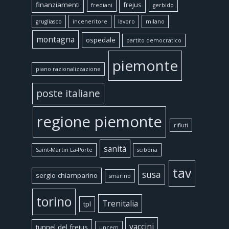
finanziamenti
frejus
frediani
gerbido
grugliasco
inceneritore
lavoro
milano
montagna
ospedale
partito democratico
piemonte
piano razionalizzazione
poste italiane
regione piemonte
rifiuti
sanità
Saint-Martin La-Porte
scibona
tav
susa
sergio chiamparino
smarino
torino
Trenitalia
tpl
vaccini
tunnel del frejus
uncem