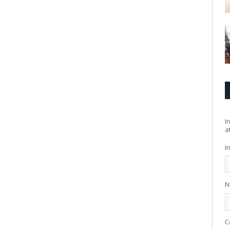
I
at
I
N
C