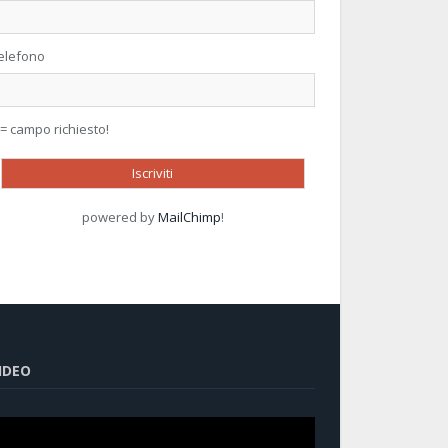
elefono
 = campo richiesto!
powered by
MailChimp
!
IDEO