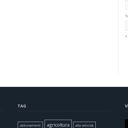
T
*
TAG
V
agricoltura
abbonamenti
alta velocità