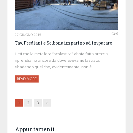
0
27 GIUGNO 2015
Tav, Frediani e Scibona imparino ad imparare
Lieti che la metafora “scolastica” abbia fatto breccia,
riprendiamo ancora da dove avevamo lasciato,
ribadendo quel che, evidentemente, non è…
READ MORE
Next
1
2
3
Appuntamenti