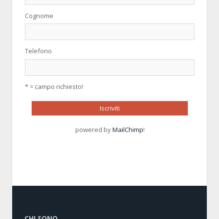
Cognome
Telefono
* = campo richiesto!
powered by
MailChimp
!
CHI SONO