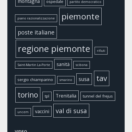
montagna
ospedale
partito democratico
piemonte
piano razionalizzazione
poste italiane
regione piemonte
rifiuti
sanità
Saint-Martin La-Porte
scibona
tav
susa
sergio chiamparino
smarino
torino
Trenitalia
tpl
tunnel del frejus
val di susa
vaccini
uncem
VIDEO