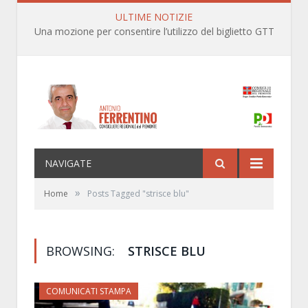
ULTIME NOTIZIE
Una mozione per consentire l’utilizzo del biglietto GTT anche per le linee ferroviarie SFM nell’ambito territoriale dei Comuni della prima cintura di Torino
NAVIGATE
»
Home
Posts Tagged "strisce blu"
BROWSING:
STRISCE BLU
COMUNICATI STAMPA