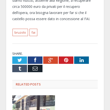
siamo riusciti, assieme alla Regione, a recuperare
circa 500000 euro da privati per il recupero
dell’opera, ora bisogna lavorare per far si che il
castello possa essere dato in concessione al FAI.
bruzolo
fai
SHARE.
Twitter
Facebook
Google+
Pinterest
LinkedIn
Tumblr
Email
RELATED POSTS