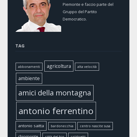
Piemonte e faccio parte del
Gruppo del Partito
Democratico.
TAG
agricoltura
abbonamenti
alta velocità
ambiente
amici della montagna
antonio ferrentino
antonio saitta
bardonecchia
centro nascite susa
chiomonte
città del bio
coldiretti