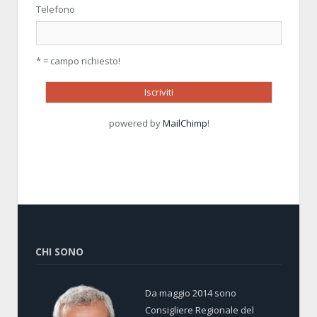
Telefono
* = campo richiesto!
powered by
MailChimp
!
CHI SONO
Da maggio 2014 sono
Consigliere Regionale del