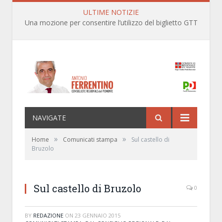
ULTIME NOTIZIE
Una mozione per consentire l’utilizzo del biglietto GTT anche per le linee ferroviarie SFM nell’ambito territoriale dei Comuni della prima cintura di Torino
NAVIGATE
»
»
Home
Comunicati stampa
Sul castello di
Bruzolo
Sul castello di Bruzolo
0
BY
REDAZIONE
ON
23 GENNAIO 2015