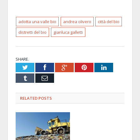
adotta una valle bio
andrea olivero
città del bio
distretti del bio
gianluca galletti
SHARE.
Twitter
Facebook
Google+
Pinterest
LinkedIn
Tumblr
Email
RELATED POSTS