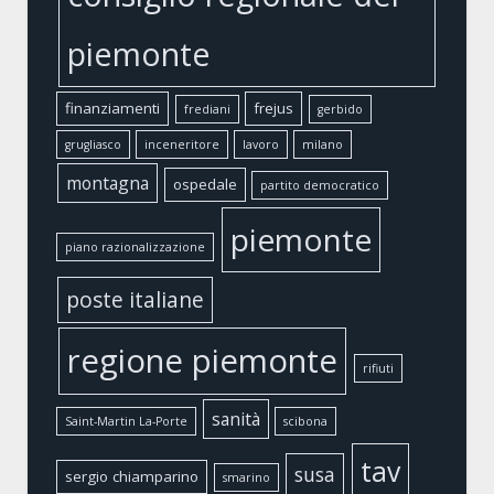
piemonte
finanziamenti
frejus
frediani
gerbido
grugliasco
inceneritore
lavoro
milano
montagna
ospedale
partito democratico
piemonte
piano razionalizzazione
poste italiane
regione piemonte
rifiuti
sanità
Saint-Martin La-Porte
scibona
tav
susa
sergio chiamparino
smarino