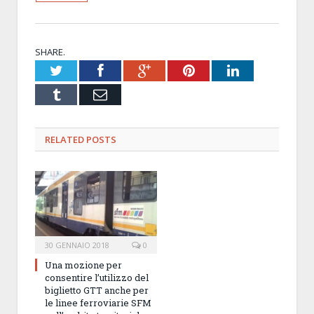
SHARE.
Twitter
Facebook
Google+
Pinterest
LinkedIn
Tumblr
Email
RELATED POSTS
30 GENNAIO 2018
0
Una mozione per
consentire l’utilizzo del
biglietto GTT anche per
le linee ferroviarie SFM