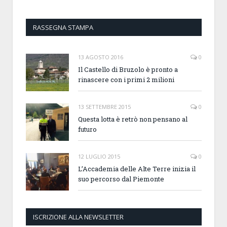
RASSEGNA STAMPA
13 AGOSTO 2016
0
Il Castello di Bruzolo è pronto a
rinascere con i primi 2 milioni
13 SETTEMBRE 2015
0
Questa lotta è retrò non pensano al
futuro
12 LUGLIO 2015
0
L’Accademia delle Alte Terre inizia il
suo percorso dal Piemonte
ISCRIZIONE ALLA NEWSLETTER