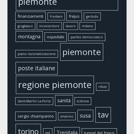
piemonte
finanziamenti
frejus
frediani
gerbido
grugliasco
inceneritore
lavoro
milano
montagna
ospedale
partito democratico
piemonte
piano razionalizzazione
poste italiane
regione piemonte
rifiuti
sanità
Saint-Martin La-Porte
scibona
tav
susa
sergio chiamparino
smarino
torino
Trenitalia
tpl
tunnel del frejus