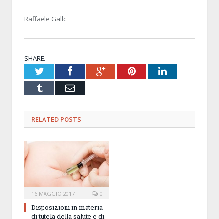
Raffaele Gallo
SHARE.
Twitter
Facebook
Google+
Pinterest
LinkedIn
Tumblr
Email
RELATED POSTS
16 MAGGIO 2017
0
Disposizioni in materia
di tutela della salute e di