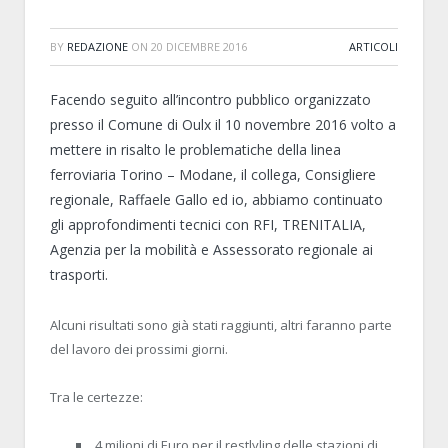
BY
REDAZIONE
ON
20 DICEMBRE 2016
ARTICOLI
Facendo seguito all’incontro pubblico organizzato
presso il Comune di Oulx il 10 novembre 2016 volto a
mettere in risalto le problematiche della linea
ferroviaria Torino – Modane, il collega, Consigliere
regionale, Raffaele Gallo ed io, abbiamo continuato
gli approfondimenti tecnici con RFI, TRENITALIA,
Agenzia per la mobilità e Assessorato regionale ai
trasporti.
Alcuni risultati sono già stati raggiunti, altri faranno parte
del lavoro dei prossimi giorni.
Tra le certezze:
4 milioni di Euro per il restlyling delle stazioni di